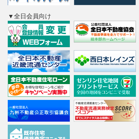
「賃貸不動産経営管理士講習（試験
せ」を掲載いたします。
▼全日会員向け
【賃貸不動産経営管理士協議会HP】
https://www.chintaikanrishi.jp/measure/course
4/27
令和8年度全日・保証・TRA定時総
び第1回法定研修会の開催について
標記につき次のとおり開催します
日時 令和8年5月18日（月）13：30
より懇親会開催）
会場 レンブラントホテル大分2階
詳細及び出欠票は
コチラ
4/17
【国土交通省】令和８年度「地域価