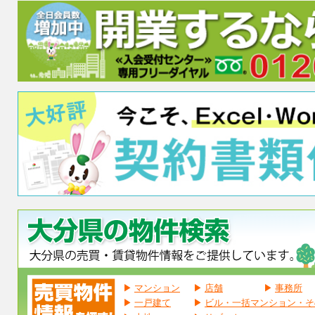
▶
マンション
▶
店舗
▶
事務所
▶
一戸建て
▶
ビル・一括マンション・そ