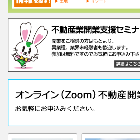
▶
土地
▶
リゾート