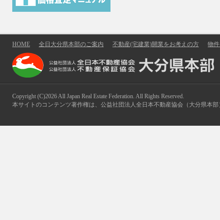
募のご案内
国土交通省 不動産・建設経済局 不
施する公募事業・令和８年度地域価
HOME
全日大分県本部のご案内
不動産(宅建業)開業をお考えの方
物件
家・空き地の利活用における
不動産業者と多様な主体との連携体
調査事業※（
：４月15日
プレスリリース
Copyright (C)2026 All Japan Real Estate Federation. All Rights Reserved.
知らせいたします。
本サイトのコンテンツ著作権は、公益社団法人全日本不動産協会（大分県本部
公募事業の概要は破線以下に記載さ
■公募事業の概要（
より抜粋。
募集要領
確認ください）
１.調査の趣旨：
国土交通省では、不動産業者を核と
業種等の多様な主体が連携・協業す