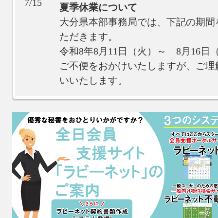
7/15
夏季休業について
大分県本部事務局では、下記の期間
ただきます。
令和8年8月11日（火）～ 8月16日
ご不便をおかけいたしますが、ご理
いいたします。
5/12
【国土交通省】地域価値共創シンポジ
報道発表資料はこちら
～第4回不動産業アワード表彰式と
催～
・記者発表資料.pdf
・別紙1.pdf
・別紙2.pdf