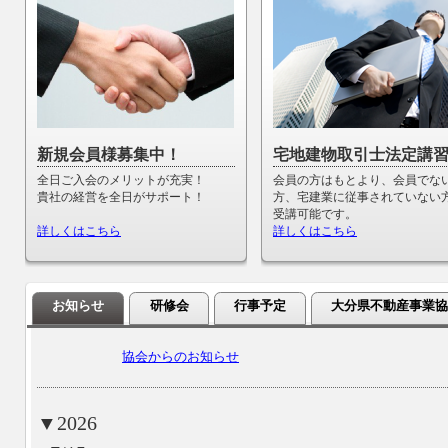
新規会員様募集中！
宅地建物取引士法定講
全日ご入会のメリットが充実！
会員の方はもとより、会員でな
貴社の経営を全日がサポート！
方、宅建業に従事されていない
受講可能です。
詳しくはこちら
詳しくはこちら
お知らせ
研修会
行事予定
大分県不動産事業
協会からのお知らせ
▼2026