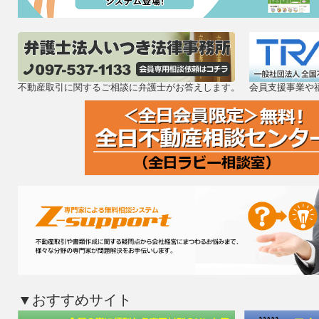
【開催概要】
（１）日時：令和8年6月18日（木）13
（２）場所：東京ミッドタウン八重洲
不動産取引に関するご相談に弁護士がお答えします。
会員支援事業や
イベントスペース
（東京都中央区八重洲2-2-1）
（３）プログラム
・第1部：第4回 地域価値を共創
ド表彰式
・第2部：地域価値共創プラット
ント～
【参加・申込について】
本シンポジウムは事前申込制となっ
令和8年6月11日（木）までに以下
▼おすすめサイト
ださい。