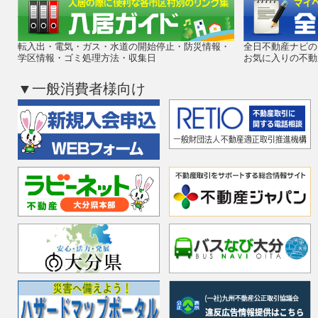
※現地参加は定員（100名）に達し
ます。
転入出・電気・ガス・水道の開始停止・防災情報・
全日不動産ナビの
学区情報・ゴミ処理方法・収集日
お気に入りの不動
＜現地参加申込フォーム＞
▼一般消費者様向け
https://docs.google.com/forms/d/e/1FAIpQLSfKGUT2S
RIk6gsQS0Eg/viewform
＜オンライン参加申込フォーム＞
https://us02web.zoom.us/webinar/register/WN_crqpTmI4R
5/11
【TRA事務連絡】令和8年度 賃貸
（試験の一部免除）受付開始日のお
5月18日（月）より、令和8年度の
習（試験の一部免除）の申込受付を
各会場の日程を
コチラ
また、18日より、当該HPの「お知